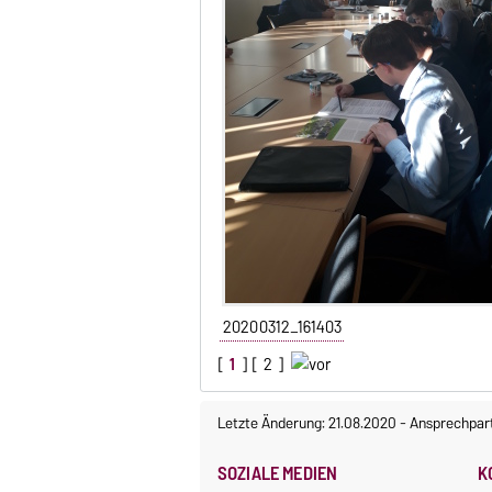
20200312_161403
[
1
] [
2
]
Letzte Änderung: 21.08.2020
-
Ansprechpar
SOZIALE MEDIEN
K