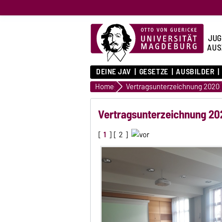
JUG
AUS
DEINE JAV
GESETZE
AUSBILDER
Home
Vertragsunterzeichnung 2020
Vertragsunterzeichnung 20
[
1
] [
2
]